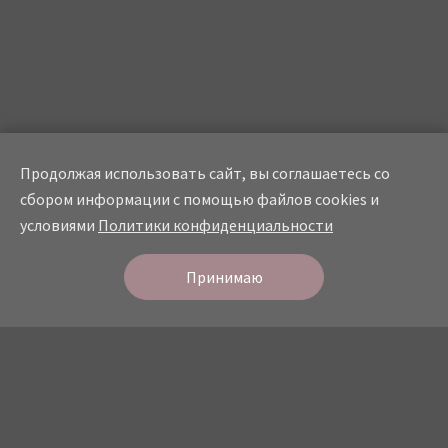
Продолжая использовать сайт, вы соглашаетесь со
сбором информации с помощью файлов cookies и
условиями
Политики конфиденциальности
Онлайн
запись
СТУДИЯ КРАСОТЫ
Принимаю
О студии
Прайс
Мастера
Услуги
Портфолио
Отзывы
Контакты