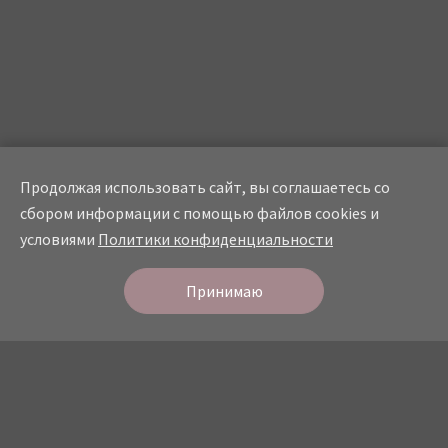
Продолжая использовать сайт, вы соглашаетесь со
сбором информации с помощью файлов cookies и
условиями
Политики конфиденциальности
Онлайн
запись
СТУДИЯ КРАСОТЫ
Принимаю
О студии
Прайс
Мастера
Услуги
Портфолио
Отзывы
Контакты