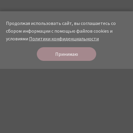
Продолжая использовать сайт, вы соглашаетесь со
сбором информации с помощью файлов cookies и
условиями
Политики конфиденциальности
Онлайн
запись
СТУДИЯ КРАСОТЫ
Принимаю
О студии
Прайс
Мастера
Услуги
Портфолио
Отзывы
Контакты
Политика конфидециальности
© 2026 Все права защищены.