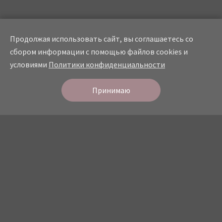
Продолжая использовать сайт, вы соглашаетесь со
сбором информации с помощью файлов cookies и
условиями
Политики конфиденциальности
Онлайн
запись
СТУДИЯ КРАСОТЫ
Принимаю
О студии
Прайс
Мастера
Услуги
Портфолио
Отзывы
Контакты
Политика конфидециальности
© 2026 Все права защищены.