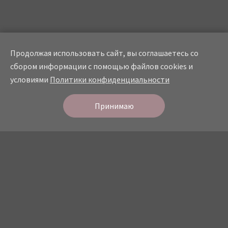
Продолжая использовать сайт, вы соглашаетесь со
сбором информации с помощью файлов cookies и
условиями
Политики конфиденциальности
Онлайн
запись
Принимаю
СТУДИЯ КРАСОТЫ
О студии
Прайс
Мастера
Услуги
Портфолио
Отзывы
Контакты
Политика конфидециальности