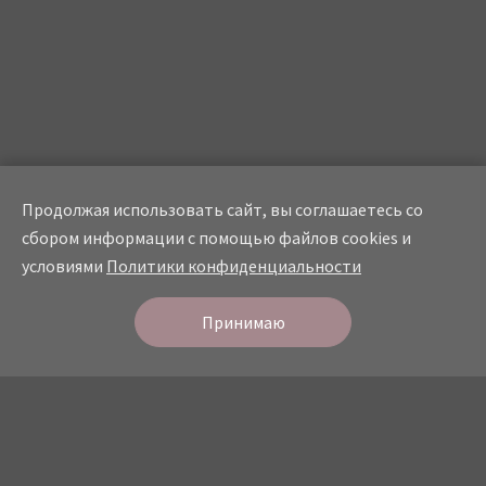
Продолжая использовать сайт, вы соглашаетесь со
сбором информации с помощью файлов cookies и
условиями
Политики конфиденциальности
Онлайн
запись
СТУДИЯ КРАСОТЫ
Принимаю
О студии
Прайс
Мастера
Услуги
Портфолио
Отзывы
Контакты