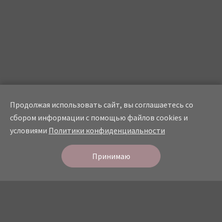
Продолжая использовать сайт, вы соглашаетесь со
сбором информации с помощью файлов cookies и
условиями
Политики конфиденциальности
Онлайн
запись
СТУДИЯ КРАСОТЫ
Принимаю
О студии
Прайс
Мастера
Услуги
Портфолио
Отзывы
Контакты